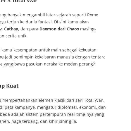
r 3 Total War
ang banyak mengambil latar sejarah seperti Rome
 terjun ke dunia fantasi. Di sini kamu akan
v
,
Cathay
, dan para
Daemon dari Chaos
masing-
n cerita unik.
h kamu kesempatan untuk main sebagai kekuatan
u jadi pemimpin kekaisaran manusia dengan tentara
Chaos yang bawa pasukan neraka ke medan perang?
ap Kuat
p mempertahankan elemen klasik dari seri Total War.
di peta kampanye, mengatur diplomasi, ekonomi, dan
n beda adalah sistem pertempuran real-time-nya yang
eh, naga terbang, dan sihir-sihir gila.