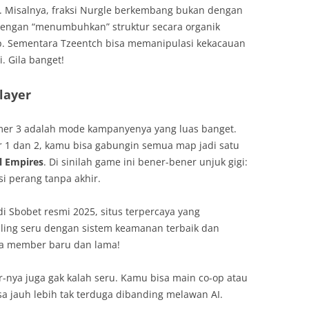
k. Misalnya, fraksi Nurgle berkembang bukan dengan
dengan “menumbuhkan” struktur secara organik
p. Sementara Tzeentch bisa memanipulasi kekacauan
. Gila banget!
layer
mer 3 adalah mode kampanyenya yang luas banget.
1 dan 2, kamu bisa gabungin semua map jadi satu
 Empires
. Di sinilah game ini bener-bener unjuk gigi:
si perang tanpa akhir.
i Sbobet resmi 2025, situs terpercaya yang
ing seru dengan sistem keamanan terbaik dan
ua member baru dan lama!
r-nya juga gak kalah seru. Kamu bisa main co-op atau
sa jauh lebih tak terduga dibanding melawan AI.