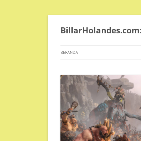
Langsung
ke
isi
BillarHolandes.com:
BERANDA