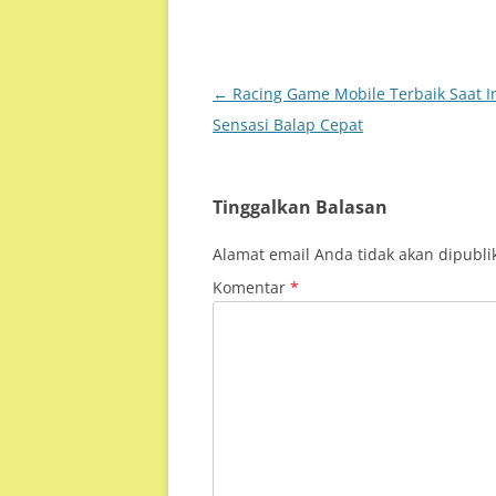
Navigasi
←
Racing Game Mobile Terbaik Saat I
Tulisan
Sensasi Balap Cepat
Tinggalkan Balasan
Alamat email Anda tidak akan dipubli
Komentar
*