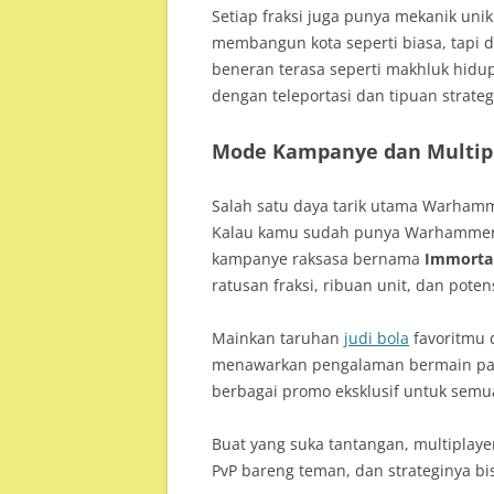
Setiap fraksi juga punya mekanik uni
membangun kota seperti biasa, tapi 
beneran terasa seperti makhluk hidu
dengan teleportasi dan tipuan strategi
Mode Kampanye dan Multip
Salah satu daya tarik utama Warham
Kalau kamu sudah punya Warhammer 
kampanye raksasa bernama
Immortal
ratusan fraksi, ribuan unit, dan poten
Mainkan taruhan
judi bola
favoritmu d
menawarkan pengalaman bermain pal
berbagai promo eksklusif untuk sem
Buat yang suka tantangan, multiplaye
PvP bareng teman, dan strateginya bi