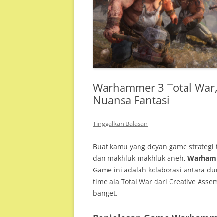
Warhammer 3 Total War,
Nuansa Fantasi
Tinggalkan Balasan
Buat kamu yang doyan game strategi t
dan makhluk-makhluk aneh,
Warhamm
Game ini adalah kolaborasi antara d
time ala Total War dari Creative Asse
banget.