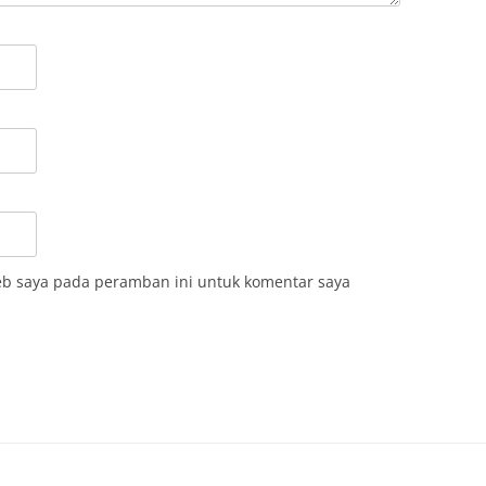
eb saya pada peramban ini untuk komentar saya