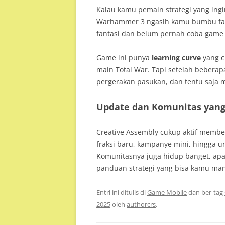
Kalau kamu pemain strategi yang ingi
Warhammer 3 ngasih kamu bumbu fant
fantasi dan belum pernah coba game s
Game ini punya
learning curve
yang c
main Total War. Tapi setelah beberap
pergerakan pasukan, dan tentu saja 
Update dan Komunitas yang
Creative Assembly cukup aktif membe
fraksi baru, kampanye mini, hingga un
Komunitasnya juga hidup banget, apa
panduan strategi yang bisa kamu man
Entri ini ditulis di
Game Mobile
dan ber-tag
2025
oleh
authorcrs
.