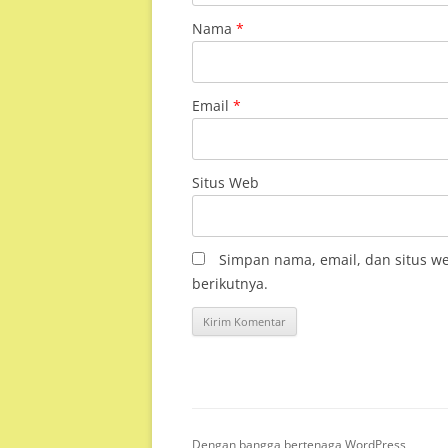
Nama
*
Email
*
Situs Web
Simpan nama, email, dan situs w
berikutnya.
Dengan bangga bertenaga WordPress