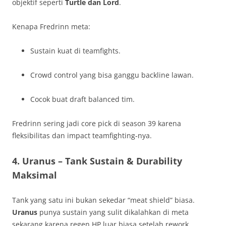
objektif seperti
Turtle dan Lord
.
Kenapa Fredrinn meta:
Sustain kuat di teamfights.
Crowd control yang bisa ganggu backline lawan.
Cocok buat draft balanced tim.
Fredrinn sering jadi core pick di season 39 karena
fleksibilitas dan impact teamfighting‑nya.
4.
Uranus – Tank Sustain & Durability
Maksimal
Tank yang satu ini bukan sekedar “meat shield” biasa.
Uranus
punya sustain yang sulit dikalahkan di meta
sekarang karena regen HP luar biasa setelah rework,