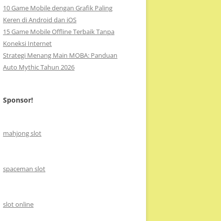
10 Game Mobile dengan Grafik Paling
Keren di Android dan iOS
15 Game Mobile Offline Terbaik Tanpa
Koneksi Internet
Strategi Menang Main MOBA: Panduan
Auto Mythic Tahun 2026
Sponsor!
mahjong slot
spaceman slot
slot online