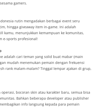
 sesama gamers.
ndonesia rutin mengadakan berbagai event seru
tim, hingga giveaway item in-game. Ini adalah
ill kamu, menunjukkan kemampuan ke komunitas,
m e-sports profesional!
p
ne adalah cari teman yang solid buat mabar (main
dengan mudah menemukan pemain dengan frekuensi
sh rank malam-malam? Tinggal lempar ajakan di grup,
 operasi, bocoran skin atau karakter baru, semua bisa
omunitas. Bahkan beberapa developer atau publisher
membagikan info langsung kepada para pemain