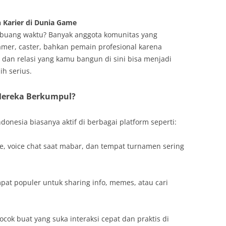
Karier di Dunia Game
buang waktu? Banyak anggota komunitas yang
eamer, caster, bahkan pemain profesional karena
 dan relasi yang kamu bangun di sini bisa menjadi
ih serius.
Mereka Berkumpul?
onesia biasanya aktif di berbagai platform seperti:
e, voice chat saat mabar, dan tempat turnamen sering
pat populer untuk sharing info, memes, atau cari
cok buat yang suka interaksi cepat dan praktis di