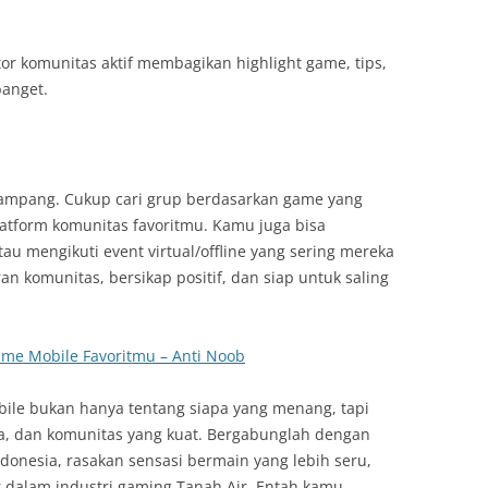
or komunitas aktif membagikan highlight game, tips,
banget.
ampang. Cukup cari grup berdasarkan game yang
latform komunitas favoritmu. Kamu juga bisa
au mengikuti event virtual/offline yang sering mereka
n komunitas, bersikap positif, dan siap untuk saling
ame Mobile Favoritmu – Anti Noob
bile bukan hanya tentang siapa yang menang, tapi
a, dan komunitas yang kuat. Bergabunglah dengan
donesia, rasakan sensasi bermain yang lebih seru,
r dalam industri gaming Tanah Air. Entah kamu