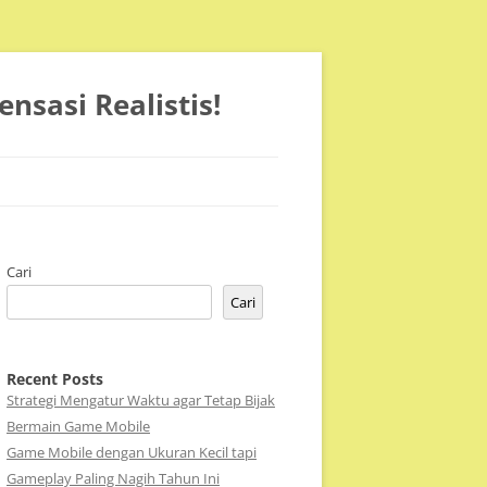
nsasi Realistis!
Cari
Cari
Recent Posts
Strategi Mengatur Waktu agar Tetap Bijak
Bermain Game Mobile
Game Mobile dengan Ukuran Kecil tapi
Gameplay Paling Nagih Tahun Ini