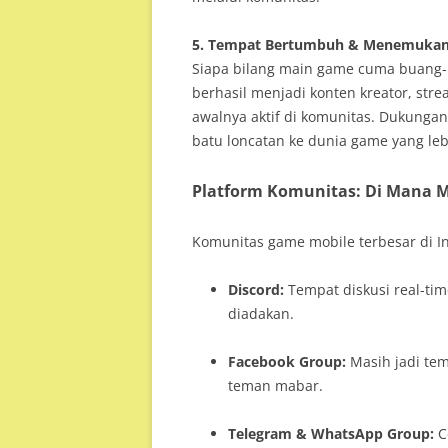
5. Tempat Bertumbuh & Menemukan 
Siapa bilang main game cuma buang-
berhasil menjadi konten kreator, str
awalnya aktif di komunitas. Dukungan
batu loncatan ke dunia game yang leb
Platform Komunitas: Di Mana 
Komunitas game mobile terbesar di Ind
Discord:
Tempat diskusi real-tim
diadakan.
Facebook Group:
Masih jadi tem
teman mabar.
Telegram & WhatsApp Group:
Co