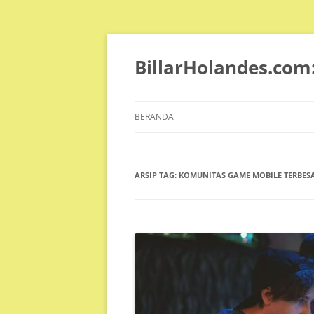
Langsung
ke
isi
BillarHolandes.com:
BERANDA
ARSIP TAG:
KOMUNITAS GAME MOBILE TERBES