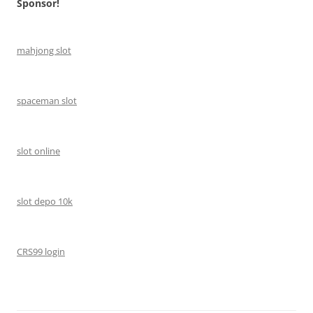
Sponsor!
mahjong slot
spaceman slot
slot online
slot depo 10k
CRS99 login