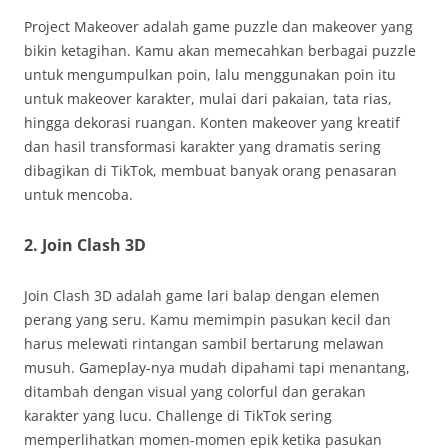
Project Makeover adalah game puzzle dan makeover yang
bikin ketagihan. Kamu akan memecahkan berbagai puzzle
untuk mengumpulkan poin, lalu menggunakan poin itu
untuk makeover karakter, mulai dari pakaian, tata rias,
hingga dekorasi ruangan. Konten makeover yang kreatif
dan hasil transformasi karakter yang dramatis sering
dibagikan di TikTok, membuat banyak orang penasaran
untuk mencoba.
2.
Join Clash 3D
Join Clash 3D adalah game lari balap dengan elemen
perang yang seru. Kamu memimpin pasukan kecil dan
harus melewati rintangan sambil bertarung melawan
musuh. Gameplay-nya mudah dipahami tapi menantang,
ditambah dengan visual yang colorful dan gerakan
karakter yang lucu. Challenge di TikTok sering
memperlihatkan momen-momen epik ketika pasukan