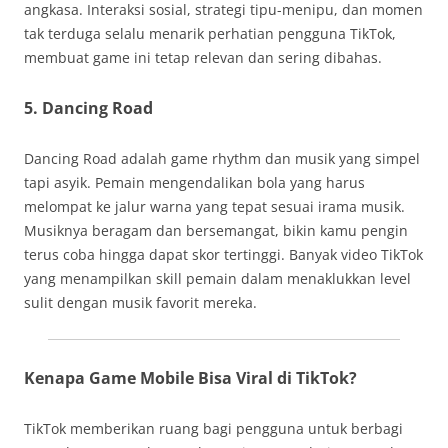
angkasa. Interaksi sosial, strategi tipu-menipu, dan momen
tak terduga selalu menarik perhatian pengguna TikTok,
membuat game ini tetap relevan dan sering dibahas.
5.
Dancing Road
Dancing Road adalah game rhythm dan musik yang simpel
tapi asyik. Pemain mengendalikan bola yang harus
melompat ke jalur warna yang tepat sesuai irama musik.
Musiknya beragam dan bersemangat, bikin kamu pengin
terus coba hingga dapat skor tertinggi. Banyak video TikTok
yang menampilkan skill pemain dalam menaklukkan level
sulit dengan musik favorit mereka.
Kenapa Game Mobile Bisa Viral di TikTok?
TikTok memberikan ruang bagi pengguna untuk berbagi