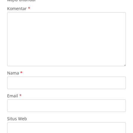
Komentar
*
Nama
*
Email
*
Situs Web